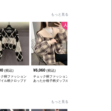
もっと見る
人気
00
¥
6,060
¥
3,040
(税込)
(税込)
(税込)
ック柄ファッション
チェック柄ファッション
チェック柄ファッション
ガイル柄クロップド
あったか格子柄ダッフル
市松模様のオーバーサイ
ーター
コート風カーディガン
ズベスト
もっと見る