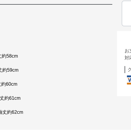
お
約58cm
対
約59cm
約60cm
丈約61cm
袖丈約62cm