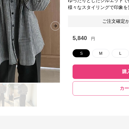
ゆったりとしたシルエットで
様々なスタイリングで印象を
ご注文確定か
Next slide
5,840
円
S
M
L
購
カー