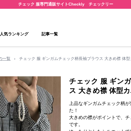
チェック 服
専門通販サイト
Checkly チェックリー
人気ランキング
記事一覧
の一覧
›
チェック 服 ギンガムチェック柄長袖ブラウス 大きめ襟 体
チェック 服 ギン
ス 大きめ襟 体型
上品なギンガムチェック柄が
た！
大きめの襟がポイントで、チ
です。