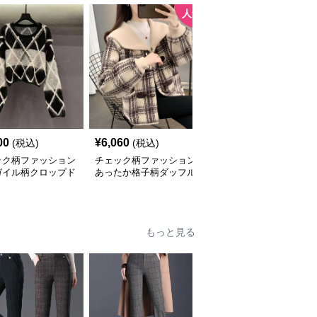
人気
00
¥
6,060
¥
3,040
(税込)
(税込)
(税込)
ック柄ファッション
チェック柄ファッション
チェック柄ファッション
ガイル柄クロップド
あったか格子柄ダッフル
市松模様のオーバーサイ
ーター
コート風カーディガン
ズベスト
もっと見る