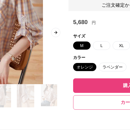
ご注文確定か
5,680
円
Next slide
サイズ
M
L
XL
カラー
オレンジ
ラベンダー
購
カー