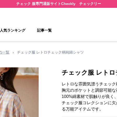
チェック 服
専門通販サイト
Checkly チェックリー
人気ランキング
記事一覧
の一覧
›
チェック服 レトロチェック柄純綿シャツ
チェック服 レト
レトロな雰囲気漂うチェック
胸元のポケットと調節可能な
100%綿素材で肌触りが良
チェック服コレクションに欠
る万能アイテムです。