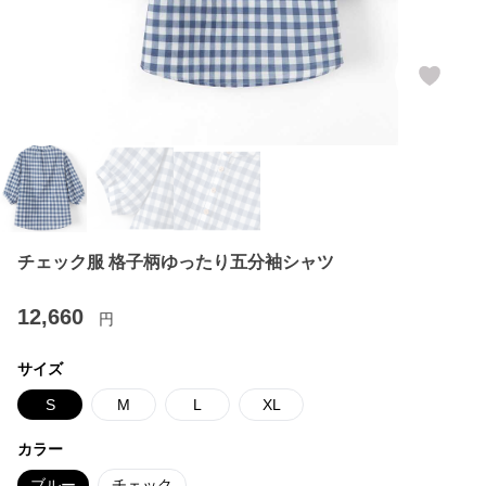
チェック服 格子柄ゆったり五分袖シャツ
12,660
円
サイズ
S
M
L
XL
カラー
ブルー
チェック