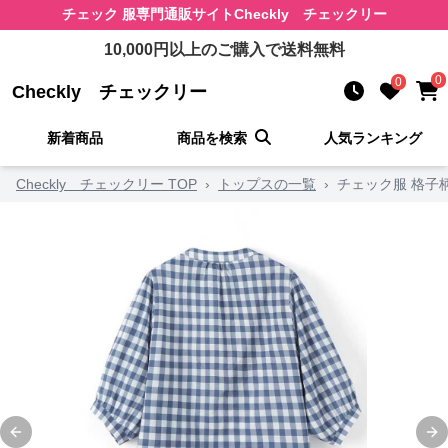
チェック 服
専門通販サイト
Checkly チェックリー
10,000
円以上のご購入で送料無料
0
0
Checkly チェックリー
新着商品
商品を検索
人気ランキング
Checkly チェックリー TOP
›
トップスの一覧
›
チェック服 格子
Previous slide
Ne