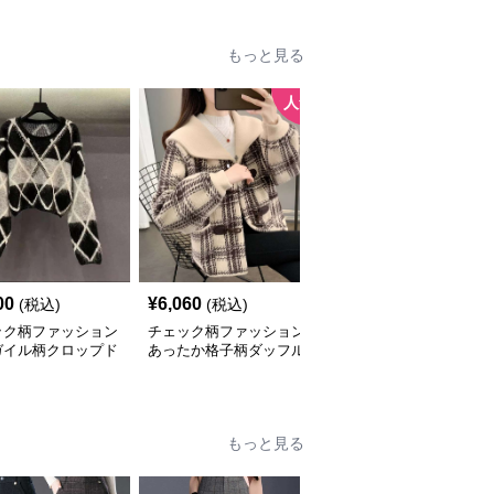
もっと見る
人気
00
¥
6,060
¥
3,040
(税込)
(税込)
(税込)
ック柄ファッション
チェック柄ファッション
チェック柄ファッション
ガイル柄クロップド
あったか格子柄ダッフル
市松模様のオーバーサイ
ーター
コート風カーディガン
ズベスト
もっと見る