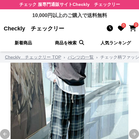
チェック 服
専門通販サイト
Checkly チェックリー
10,000
円以上のご購入で送料無料
0
0
Checkly チェックリー
新着商品
商品を検索
人気ランキング
Checkly チェックリー TOP
›
パンツの一覧
›
チェック柄ファッシ
Previous slide
Ne