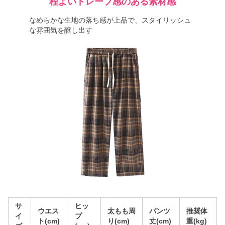
程よいドレープ感のある素材感
なめらかな生地の落ち感が上品で、スタイリッシュ
な雰囲気を醸し出す
サ
ヒッ
ウエス
太もも周
パンツ
推奨体
イ
プ
ト(cm)
り(cm)
丈(cm)
重(kg)