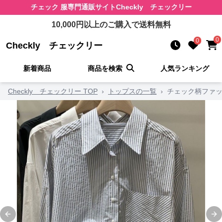
チェック 服
専門通販サイト
Checkly チェックリー
10,000
円以上のご購入で送料無料
0
0
Checkly チェックリー
新着商品
商品を検索
人気ランキング
Checkly チェックリー TOP
›
トップスの一覧
›
チェック柄ファッ
Previous slide
Ne