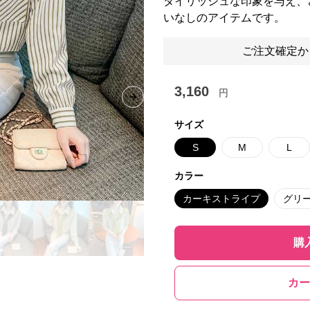
タイリッシュな印象を与え、
いなしのアイテムです。
ご注文確定か
3,160
円
Next slide
サイズ
S
M
L
カラー
カーキストライプ
グリ
購
カー