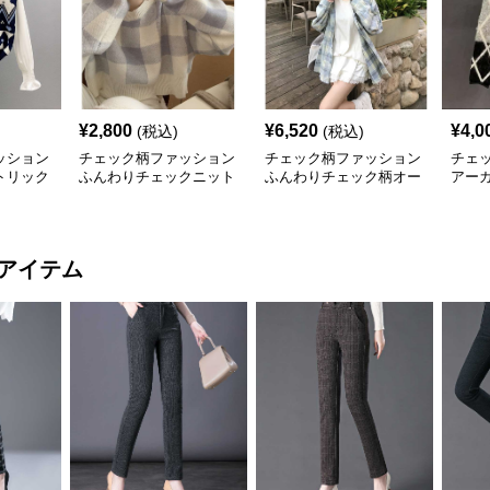
¥
2,800
¥
6,520
¥
4,0
(税込)
(税込)
ッション
チェック柄ファッション
チェック柄ファッション
チェ
トリック
ふんわりチェックニット
ふんわりチェック柄オー
アー
セーター
バーシャツ
丈セ
アイテム