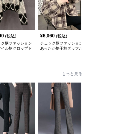
00
¥
6,060
¥
3,040
(税込)
(税込)
(税込)
ック柄ファッション
チェック柄ファッション
チェック柄ファッション
ガイル柄クロップド
あったか格子柄ダッフル
市松模様のオーバーサイ
ーター
コート風カーディガン
ズベスト
もっと見る