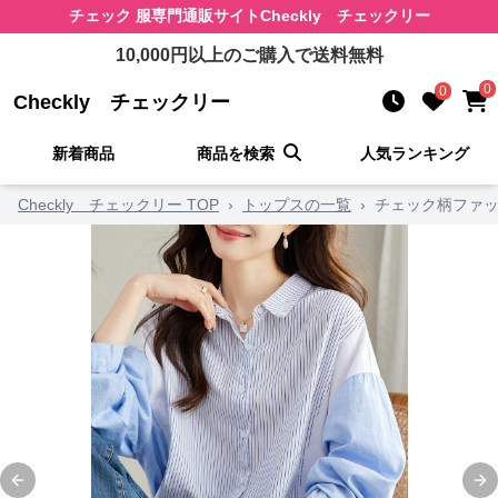
チェック 服
専門通販サイト
Checkly チェックリー
10,000
円以上のご購入で送料無料
0
0
Checkly チェックリー
新着商品
商品を検索
人気ランキング
Checkly チェックリー TOP
›
トップスの一覧
›
チェック柄ファッ
Previous slide
Ne