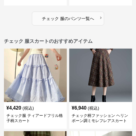
ンツ
›
チェック 服
の
パンツ
一覧へ
チェック 服スカートのおすすめアイテム
¥
4,420
¥
6,940
(税込)
(税込)
チェック服 ティアードフリル格
チェック柄ファッション ヘリン
子柄スカート
ボーン調ミモレフレアスカート