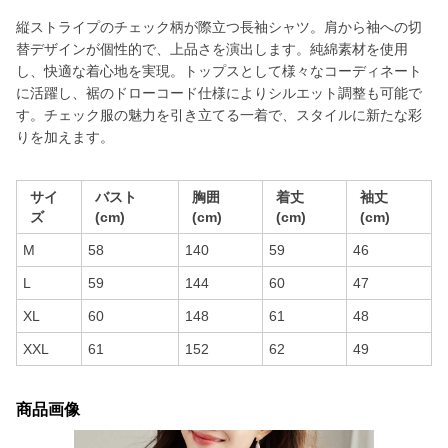
縦ストライプのチェック柄が際立つ長袖シャツ。肩から袖への切
替デザインが個性的で、上品さを演出します。純綿素材を使用
し、快適な着心地を実現。トップスとして様々なコーディネート
に活躍し、裾のドローコード仕様によりシルエット調整も可能で
す。チェック服の魅力を引き立てる一着で、スタイルに新たな彩
りを加えます。
サイ
バスト
胸囲
着丈
袖丈
ズ
(cm)
(cm)
(cm)
(cm)
M
58
140
59
46
L
59
144
60
47
XL
60
148
61
48
XXL
61
152
62
49
商品画像