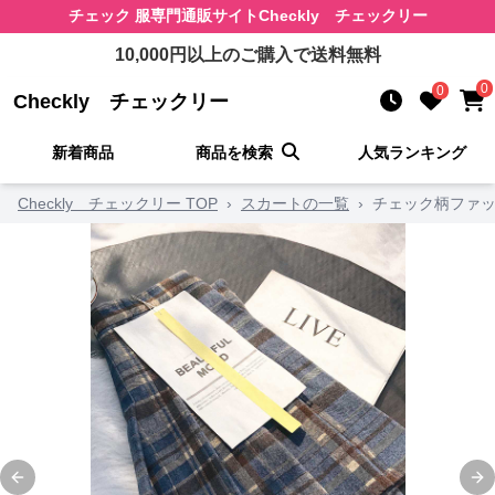
チェック 服
専門通販サイト
Checkly チェックリー
10,000
円以上のご購入で送料無料
0
0
Checkly チェックリー
新着商品
商品を検索
人気ランキング
Checkly チェックリー TOP
›
スカートの一覧
›
チェック柄ファッ
Previous slide
Ne