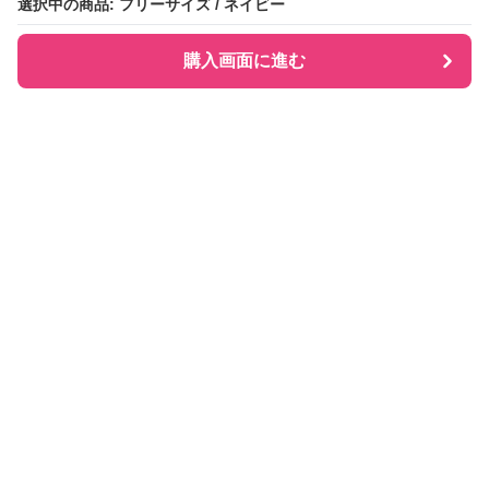
選択中の商品: フリーサイズ / ネイビー
選択中の商品: フリーサイズ / ネイビー
購入画面に進む
購入画面に進む
Checkly チェックリー
について
会社概要
利用規約