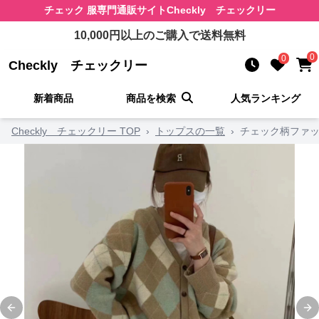
チェック 服
専門通販サイト
Checkly チェックリー
10,000
円以上のご購入で送料無料
0
0
Checkly チェックリー
新着商品
商品を検索
人気ランキング
Checkly チェックリー TOP
›
トップスの一覧
›
チェック柄ファッ
Previous slide
Ne