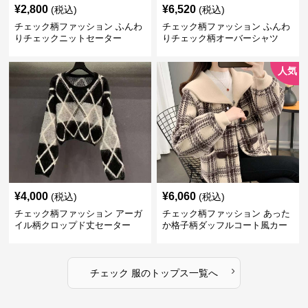
¥
2,800
¥
6,520
(税込)
(税込)
チェック柄ファッション ふんわ
チェック柄ファッション ふんわ
りチェックニットセーター
りチェック柄オーバーシャツ
人気
¥
4,000
¥
6,060
(税込)
(税込)
チェック柄ファッション アーガ
チェック柄ファッション あった
イル柄クロップド丈セーター
か格子柄ダッフルコート風カー
ディガン
›
チェック 服
の
トップス
一覧へ