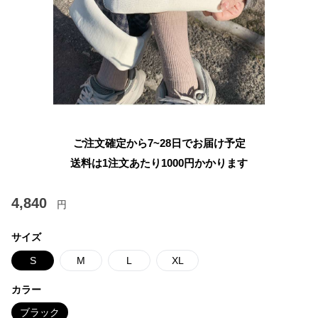
ご注文確定から7~28日でお届け予定
送料は1注文あたり
1000
円かかります
4,840
円
サイズ
S
M
L
XL
カラー
ブラック