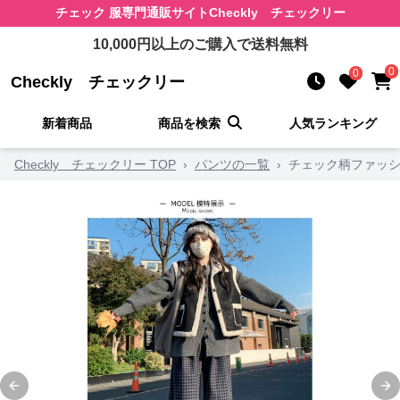
チェック 服
専門通販サイト
Checkly チェックリー
10,000
円以上のご購入で送料無料
0
0
Checkly チェックリー
新着商品
商品を検索
人気ランキング
Checkly チェックリー TOP
›
パンツの一覧
›
チェック柄ファッシ
Previous slide
Ne