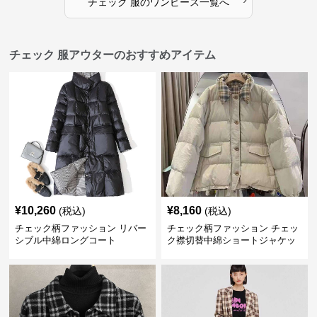
チェック 服
の
ワンピース
一覧へ
チェック 服アウターのおすすめアイテム
¥
10,260
¥
8,160
(税込)
(税込)
チェック柄ファッション リバー
チェック柄ファッション チェッ
シブル中綿ロングコート
ク襟切替中綿ショートジャケッ
ト