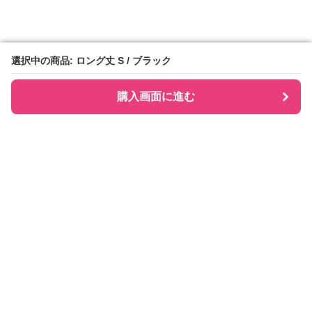
選択中の商品: ロング丈 S / ブラック
選択中の商品: ロング丈 S / ブラック
購入画面に進む
購入画面に進む
Checkly チェックリー
について