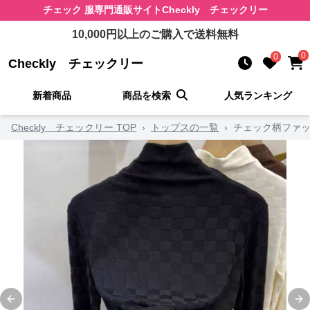
チェック 服
専門通販サイト
Checkly チェックリー
10,000
円以上のご購入で送料無料
0
0
Checkly チェックリー
新着商品
商品を検索
人気ランキング
Checkly チェックリー TOP
›
トップスの一覧
›
チェック柄ファッ
Previous slide
Ne