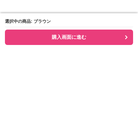
選択中の商品: ブラウン
選択中の商品: ブラウン
購入画面に進む
購入画面に進む
Checkly チェックリー
について
会社概要