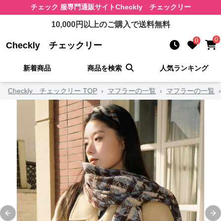
チェック 服
専門通販サイト
Checkly チェックリー
10,000
円以上のご購入で送料無料
0
0
Checkly チェックリー
新着商品
商品を検索
人気ランキング
Checkly チェックリー TOP
›
マフラーの一覧
›
マフラーの一覧
›
Previous slide
Ne