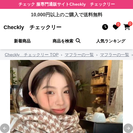
チェック 服
専門通販サイト
Checkly チェックリー
10,000
円以上のご購入で送料無料
0
0
Checkly チェックリー
新着商品
商品を検索
人気ランキング
Checkly チェックリー TOP
›
マフラーの一覧
›
マフラーの一覧
›
Previous slide
Ne