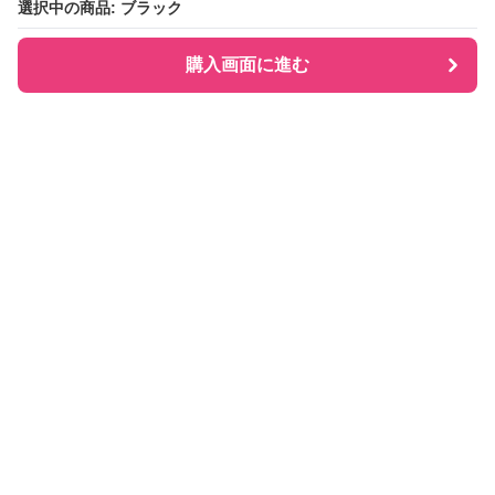
選択中の商品: ブラック
選択中の商品: ブラック
購入画面に進む
購入画面に進む
Checkly チェックリー
について
会社概要
利用規約