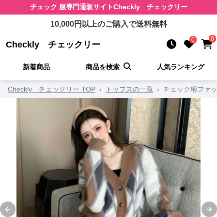
チェック 服
専門通販サイト
Checkly チェックリー
10,000
円以上のご購入で送料無料
0
0
Checkly チェックリー
新着商品
商品を検索
人気ランキング
Checkly チェックリー TOP
›
トップスの一覧
›
チェック柄ファッ
Previous slide
Ne