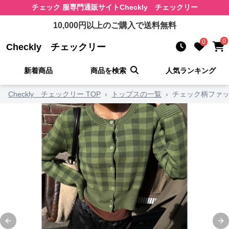
チェック 服
専門通販サイト
Checkly チェックリー
10,000
円以上のご購入で送料無料
0
0
Checkly チェックリー
新着商品
商品を検索
人気ランキング
Checkly チェックリー TOP
›
トップスの一覧
›
チェック柄ファッ
Previous slide
Ne