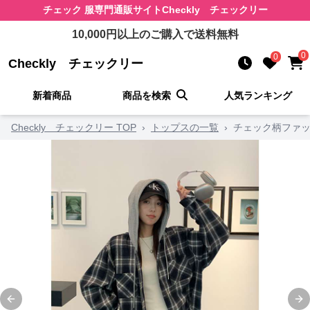
チェック 服
専門通販サイト
Checkly チェックリー
10,000
円以上のご購入で送料無料
0
0
Checkly チェックリー
新着商品
商品を検索
人気ランキング
Checkly チェックリー TOP
›
トップスの一覧
›
チェック柄ファッ
Previous slide
Ne