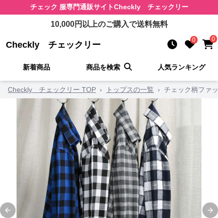
チェック 服
専門通販サイト
Checkly チェックリー
10,000
円以上のご購入で送料無料
0
0
Checkly チェックリー
新着商品
商品を検索
人気ランキング
Checkly チェックリー TOP
›
トップスの一覧
›
チェック柄ファッ
Previous slide
Ne