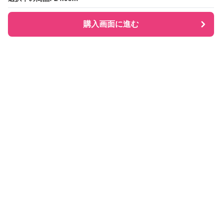
購入画面に進む
購入画面に進む
Checkly チェックリー
について
会社概要
利用規約