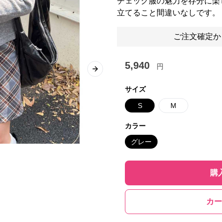
チェック服の魅力を存分に楽
立てること間違いなしです。
ご注文確定か
5,940
円
Next slide
サイズ
S
M
カラー
グレー
購
カー