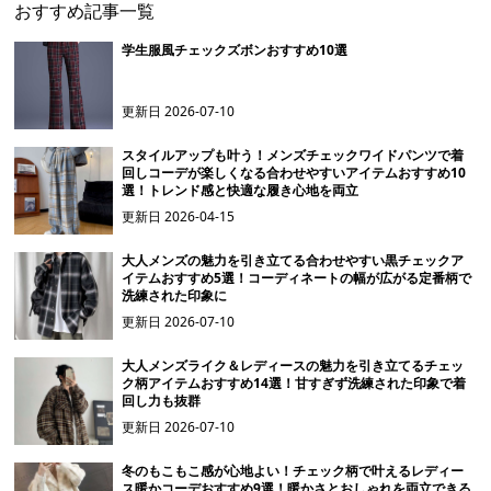
おすすめ記事一覧
学生服風チェックズボンおすすめ10選
更新日
2026-07-10
スタイルアップも叶う！メンズチェックワイドパンツで着
回しコーデが楽しくなる合わせやすいアイテムおすすめ10
選！トレンド感と快適な履き心地を両立
更新日
2026-04-15
大人メンズの魅力を引き立てる合わせやすい黒チェックア
イテムおすすめ5選！コーディネートの幅が広がる定番柄で
洗練された印象に
更新日
2026-07-10
大人メンズライク＆レディースの魅力を引き立てるチェッ
ク柄アイテムおすすめ14選！甘すぎず洗練された印象で着
回し力も抜群
更新日
2026-07-10
冬のもこもこ感が心地よい！チェック柄で叶えるレディー
ス暖かコーデおすすめ9選！暖かさとおしゃれを両立できる