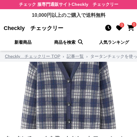
チェック 服
専門通販サイト
Checkly チェックリー
10,000
円以上のご購入で送料無料
0
0
Checkly チェックリー
新着商品
商品を検索
人気ランキング
Checkly チェックリー TOP
›
記事一覧
›
タータンチェックを使っ