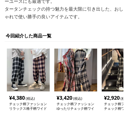
ーユースにも最適です。
タータンチェックの持つ魅力を最大限に引き出した、おし
ゃれで使い勝手の良いアイテムです。
今回紹介した商品一覧
¥
4,380
¥
3,420
¥
2,920
(税込)
(税込)
(税込
チェック柄ファッション
チェック柄ファッション
チェック柄ファ
リラックス格子柄ワイド
ゆったりチェック柄ワイ
チェック柄ワイ
パンツ
ドパンツ
パンツ