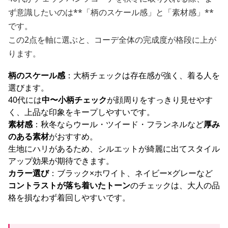
ず意識したいのは**「柄のスケール感」と「素材感」**
です。
この2点を軸に選ぶと、コーデ全体の完成度が格段に上が
ります。
柄のスケール感
：大柄チェックは存在感が強く、着る人を
選びます。
40代には
中〜小柄チェック
が顔周りをすっきり見せやす
く、上品な印象をキープしやすいです。
素材感
：秋冬ならウール・ツイード・フランネルなど
厚み
のある素材
がおすすめ。
生地にハリがあるため、シルエットが綺麗に出てスタイル
アップ効果が期待できます。
カラー選び
：ブラック×ホワイト、ネイビー×グレーなど
コントラストが落ち着いたトーン
のチェックは、大人の品
格を損なわず着回しやすいです。