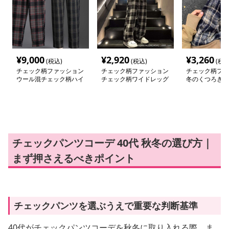
¥
9,000
¥
2,920
¥
3,260
(税込)
(税込)
(税込
チェック柄ファッション
チェック柄ファッション
チェック柄ファ
ウール混チェック柄ハイ
チェック柄ワイドレッグ
冬のくつろぎチ
ウエストパンツ
パンツ
パンツ
チェックパンツコーデ 40代 秋冬の選び方｜
まず押さえるべきポイント
チェックパンツを選ぶうえで重要な判断基準
40代がチェックパンツコーデを秋冬に取り入れる際、ま