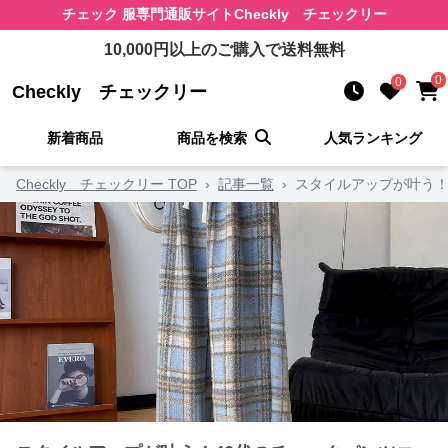
チェック 服
専門通販サイト
Checkly チェックリー
10,000
円以上のご購入で送料無料
0
0
Checkly チェックリー
新着商品
商品を検索
人気ランキング
Checkly チェックリー TOP
›
記事一覧
›
スタイルアップが叶う！