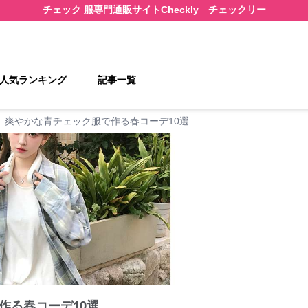
チェック 服
専門通販サイト
Checkly チェックリー
人気ランキング
記事一覧
爽やかな青チェック服で作る春コーデ10選
作る春コーデ10選