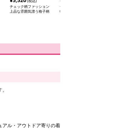
¥
5,520
¥
3,000
¥
3,580
(税込)
(税込)
(税込
チェック柄ファッション
チェック柄ファッション
チェック柄ファ
上品な雰囲気漂う格子柄
軽やかな大格子柄シャツ
爽やかチェック
シャツ
パンツ
す。
ュアル・アウトドア寄りの着