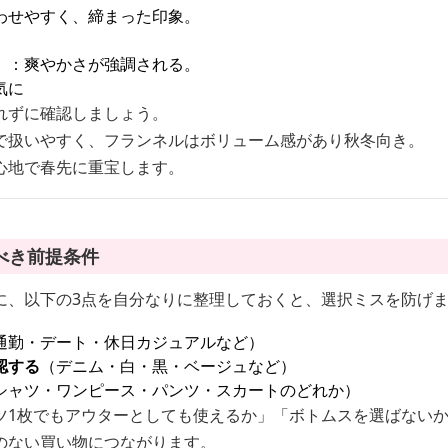
わせやすく、締まった印象。
）
：爽やかさが強調される。
気に
れずに確認しましょう。
で扱いやすく、フランネルはボリューム感があり秋冬向き。
心地で春先に重宝します。
べき前提条件
に、以下の3点を自分なりに整理しておくと、選択ミスを防げ
通勤・デート・休日カジュアルなど）
認する
（デニム・白・黒・ベージュなど）
シャツ・ワンピース・パンツ・スカートのどれか）
ツ1枚でもアウターとしても使えるか」「ボトムスを選ばない
のない買い物につながります。