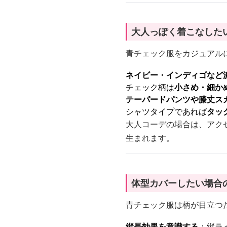
大人っぽく着こなした
青チェック服をカジュアル
ネイビー・インディゴなど
チェック柄は
小さめ・細か
テーパードパンツや膝丈ス
シャツタイプであれば
タッ
大人コーデの場合は、アク
生まれます。
体型カバーしたい場合
青チェック服は柄が目立つ
縦長効果を意識する
：縦ラ