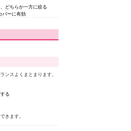
め、どちらか一方に絞る
カバーに有効
バランスよくまとまります。
プする
出できます。