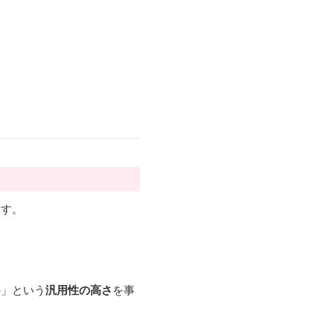
ます。
か」という
汎用性の高さ
を事