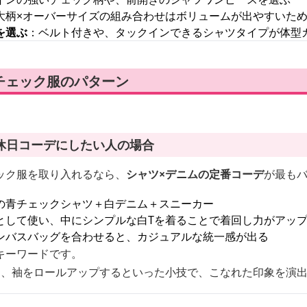
大柄×オーバーサイズの組み合わせはボリュームが出やすいた
を選ぶ
：ベルト付きや、タックインできるシャツタイプが体型
チェック服のパターン
休日コーデにしたい人の場合
ック服を取り入れるなら、
シャツ×デニムの定番コーデ
が最も
の青チェックシャツ＋白デニム＋スニーカー
として使い、中にシンプルな白Tを着ることで着回し力がアッ
ンバスバッグを合わせると、カジュアルな統一感が出る
キーワードです。
す、袖をロールアップするといった小技で、こなれた印象を演