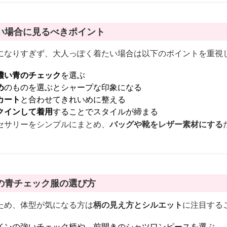
い場合に見るべきポイント
になりすぎず、大人っぽく着たい場合は以下のポイントを重視
濃い青のチェック
を選ぶ
め
のものを選ぶとシャープな印象になる
カート
と合わせてきれいめに整える
クインして着用
することでスタイルが締まる
セサリーをシンプルにまとめ、
バッグや靴をレザー素材にする
の青チェック服の選び方
ため、体型が気になる方は
柄の見え方とシルエット
に注目する
インの強いチェック柄や、前開きのシャツワンピースを選ぶ