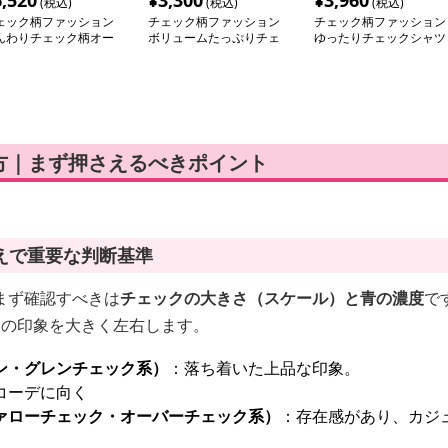
6,520
¥
3,300
¥
3,960
(税込)
(税込)
(税込)
ェック柄ファッション
チェック柄ファッション
チェック柄ファッション
んわりチェック柄オー
ボリュームたっぷりチェ
ゆったりチェックシャツ
ーシャツ
ックスカート
方｜まず押さえるべきポイント
えで重要な判断基準
まず確認すべきは
チェックの大きさ（スケール）と青の濃度
で
トの印象を大きく左右します。
ン・グレンチェック系）
：落ち着いた上品な印象。
コーデに向く
ァローチェック・オーバーチェック系）
：存在感があり、カジ