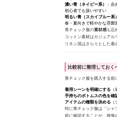
濃い青（ネイビー系）
：合
初心者でも扱いやすい
明るい青（スカイブルー系
春・夏向きで軽やかな雰囲
青チェック服の
素材感
も忘
コットン素材はカジュアル
リネン混はさらりとした着
比較前に整理しておく
青チェック服を購入する前
着用シーンを明確にする
（
手持ちのボトムスの色を確
アイテムの種類を決める
（
特に青チェック服は「シャ
前に確認することが、後悔