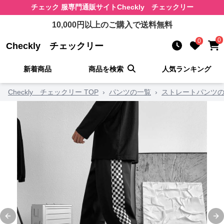
チェック 服
専門通販サイト
Checkly チェックリー
10,000
円以上のご購入で送料無料
0
0
Checkly チェックリー
新着商品
商品を検索
人気ランキング
Checkly チェックリー TOP
›
パンツの一覧
›
ストレートパンツ
Previous slide
Ne