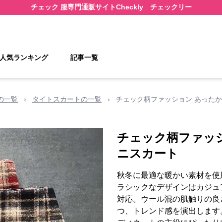
チェック 服
専門通販サイト
Checkly チェックリー
人気ランキング
記事一覧
の一覧
›
タイトスカートの一覧
›
チェック柄ファッション あった
チェック柄ファッ
ニスカート
秋冬に最適な暖かい素材を使
ラシックなデザインはカジュ
対応。ウール混の肌触りの良
つ、トレンド感を演出します