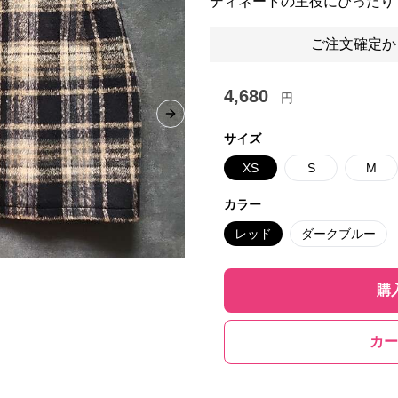
ディネートの主役にぴったり
ご注文確定か
4,680
円
Next slide
サイズ
XS
S
M
カラー
レッド
ダークブルー
購
カー