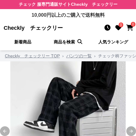
チェック 服
専門通販サイト
Checkly チェックリー
10,000
円以上のご購入で送料無料
0
0
Checkly チェックリー
新着商品
商品を検索
人気ランキング
Checkly チェックリー TOP
›
パンツの一覧
›
チェック柄ファッシ
Previous slide
Ne