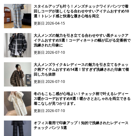
スタイルアップも叶う！メンズチェックワイドパンツで着
回しコーデが楽しくなる合わせやすいアイテムおすすめ10
選！トレンド感と快適な履き心地を両立
更新日
2026-04-15
大人メンズの魅力を引き立てる合わせやすい黒チェックア
イテムおすすめ5選！コーディネートの幅が広がる定番柄で
洗練された印象に
更新日
2026-07-10
大人メンズライク＆レディースの魅力を引き立てるチェッ
ク柄アイテムおすすめ14選！甘すぎず洗練された印象で着
回し力も抜群
更新日
2026-07-10
冬のもこもこ感が心地よい！チェック柄で叶えるレディー
ス暖かコーデおすすめ9選！暖かさとおしゃれを両立できる
着こなしが見つかります。
更新日
2026-07-10
オフィス着用で印象アップ！知的で洗練されたレディース
チェック パンツ 5選