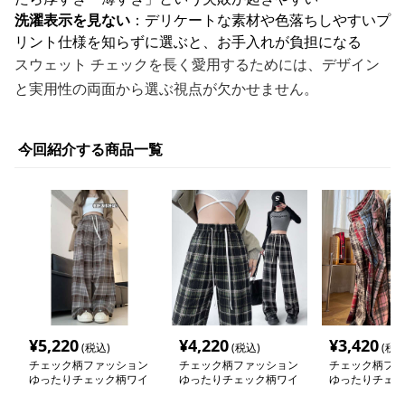
洗濯表示を見ない
：デリケートな素材や色落ちしやすいプ
リント仕様を知らずに選ぶと、お手入れが負担になる
スウェット チェックを長く愛用するためには、デザイン
と実用性の両面から選ぶ視点が欠かせません。
今回紹介する商品一覧
¥
5,220
¥
4,220
¥
3,420
(税込)
(税込)
(税込
チェック柄ファッション
チェック柄ファッション
チェック柄ファ
ゆったりチェック柄ワイ
ゆったりチェック柄ワイ
ゆったりチェッ
ドパンツ
ドパンツ
ドパンツ