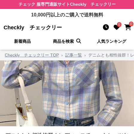
チェック 服
専門通販サイト
Checkly チェックリー
10,000
円以上のご購入で送料無料
0
0
Checkly チェックリー
新着商品
商品を検索
人気ランキング
Checkly チェックリー TOP
›
記事一覧
›
デニムとも相性抜群！レ