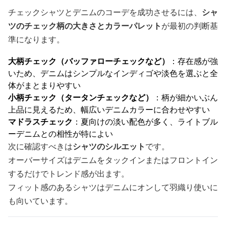
チェックシャツとデニムのコーデを成功させるには、
シャ
ツのチェック柄の大きさとカラーパレット
が最初の判断基
準になります。
大柄チェック（バッファローチェックなど）
：存在感が強
いため、デニムはシンプルなインディゴや淡色を選ぶと全
体がまとまりやすい
小柄チェック（タータンチェックなど）
：柄が細かいぶん
上品に見えるため、幅広いデニムカラーに合わせやすい
マドラスチェック
：夏向けの淡い配色が多く、ライトブル
ーデニムとの相性が特によい
次に確認すべきは
シャツのシルエット
です。
オーバーサイズはデニムをタックインまたはフロントイン
するだけでトレンド感が出ます。
フィット感のあるシャツはデニムにオンして羽織り使いに
も向いています。