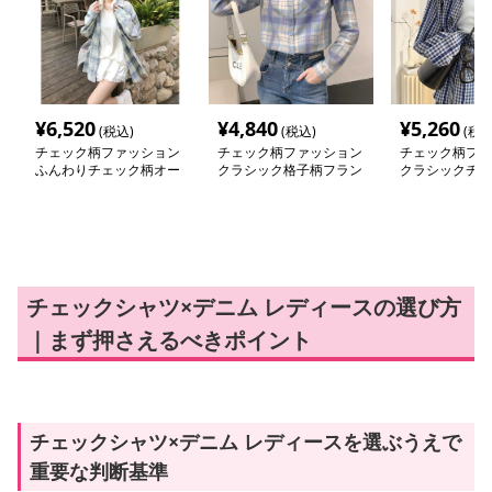
¥
6,520
¥
4,840
¥
5,260
(税込)
(税込)
(税込
チェック柄ファッション
チェック柄ファッション
チェック柄ファ
ふんわりチェック柄オー
クラシック格子柄フラン
クラシックチェ
バーシャツ
ネルシャツ
ングシャツ
チェックシャツ×デニム レディースの選び方
｜まず押さえるべきポイント
チェックシャツ×デニム レディースを選ぶうえで
重要な判断基準