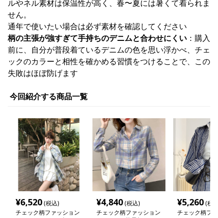
ルやネル素材は保温性が高く、春〜夏には暑くて着られま
せん。
通年で使いたい場合は必ず素材を確認してください
柄の主張が強すぎて手持ちのデニムと合わせにくい
：購入
前に、自分が普段着ているデニムの色を思い浮かべ、チェ
ックのカラーと相性を確かめる習慣をつけることで、この
失敗はほぼ防げます
今回紹介する商品一覧
¥
6,520
¥
4,840
¥
5,260
(税込)
(税込)
(税込
チェック柄ファッション
チェック柄ファッション
チェック柄ファ