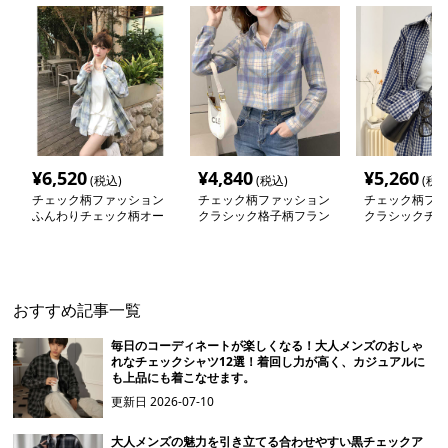
¥
6,520
¥
4,840
¥
5,260
(税込)
(税込)
(税込
チェック柄ファッション
チェック柄ファッション
チェック柄ファ
ふんわりチェック柄オー
クラシック格子柄フラン
クラシックチェ
バーシャツ
ネルシャツ
ングシャツ
おすすめ記事一覧
毎日のコーディネートが楽しくなる！大人メンズのおしゃ
れなチェックシャツ12選！着回し力が高く、カジュアルに
も上品にも着こなせます。
更新日
2026-07-10
大人メンズの魅力を引き立てる合わせやすい黒チェックア