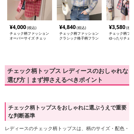
¥
4,000
¥
4,840
¥
3,580
(税込)
(税込)
(税込
チェック柄ファッション
チェック柄ファッション
チェック柄ファ
オーバーサイズ チェッ
クラシック格子柄フラン
ゆったりチェッ
ク カーディガン
ネルシャツ
ツ
チェック柄トップス レディースのおしゃれな
選び方｜まず押さえるべきポイント
チェック柄トップスをおしゃれに選ぶうえで重要
な判断基準
レディースのチェック柄トップスは、柄のサイズ・配色・