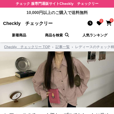
チェック 服
専門通販サイト
Checkly チェックリー
10,000
円以上のご購入で送料無料
0
0
Checkly チェックリー
新着商品
商品を検索
人気ランキング
Checkly チェックリー TOP
›
記事一覧
›
レディースのチェック柄