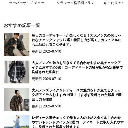
オーバーサイズ チェッ
クラシック格子柄フラン
ゆったりチェッ
ク カーディガン
ネルシャツ
ツ
おすすめ記事一覧
毎日のコーディネートが楽しくなる！大人メンズのおしゃ
れなチェックシャツ12選！着回し力が高く、カジュアルに
も上品にも着こなせます。
更新日
2026-07-10
大人メンズの魅力を引き立てる合わせやすい黒チェックア
イテムおすすめ5選！コーディネートの幅が広がる定番柄で
洗練された印象に
更新日
2026-07-10
大人メンズライク＆レディースの魅力を引き立てるチェッ
ク柄アイテムおすすめ14選！甘すぎず洗練された印象で着
回し力も抜群
更新日
2026-07-10
レディース青チェックで作る大人の上品スタイル！合わせ
やすいトレンドアイテム8選 コーディネートに取り入れやす
く、洗練された印象を叶えます