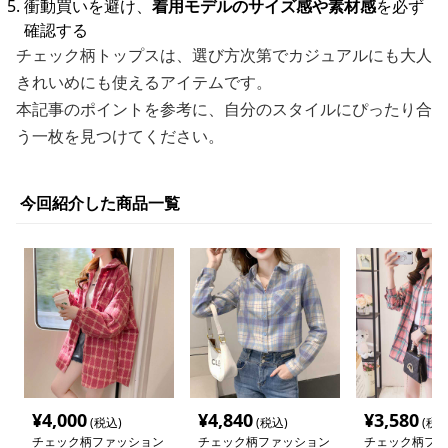
衝動買いを避け、
着用モデルのサイズ感や素材感
を必ず
確認する
チェック柄トップスは、選び方次第でカジュアルにも大人
きれいめにも使えるアイテムです。
本記事のポイントを参考に、自分のスタイルにぴったり合
う一枚を見つけてください。
今回紹介した商品一覧
¥
4,000
¥
4,840
¥
3,580
(税込)
(税込)
(税込
チェック柄ファッション
チェック柄ファッション
チェック柄ファ