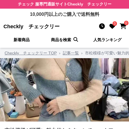
チェック 服
専門通販サイト
Checkly チェックリー
10,000
円以上のご購入で送料無料
0
0
Checkly チェックリー
新着商品
商品を検索
人気ランキング
Checkly チェックリー TOP
›
記事一覧
›
市松模様が可愛い魅力的