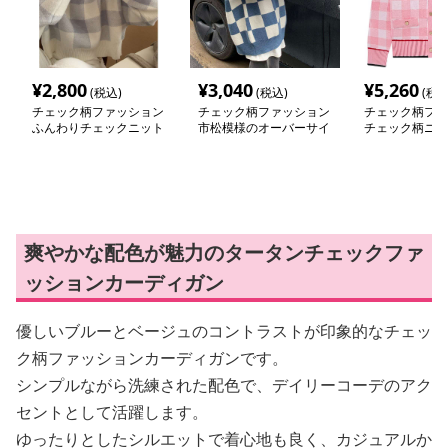
¥
2,800
¥
3,040
¥
5,260
(税込)
(税込)
(税込
チェック柄ファッション
チェック柄ファッション
チェック柄ファ
ふんわりチェックニット
市松模様のオーバーサイ
チェック柄ニッ
セーター
ズベスト
ィガン
爽やかな配色が魅力のタータンチェックファ
ッションカーディガン
優しいブルーとベージュのコントラストが印象的なチェッ
ク柄ファッションカーディガンです。
シンプルながら洗練された配色で、デイリーコーデのアク
セントとして活躍します。
ゆったりとしたシルエットで着心地も良く、カジュアルか