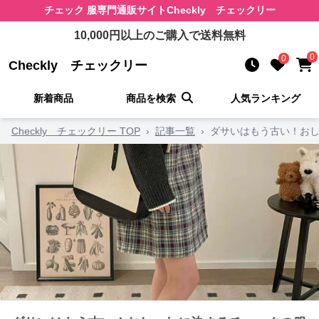
チェック 服
専門通販サイト
Checkly チェックリー
10,000
円以上のご購入で送料無料
0
0
Checkly チェックリー
新着商品
商品を検索
人気ランキング
Checkly チェックリー TOP
›
記事一覧
›
ダサいはもう古い！おし