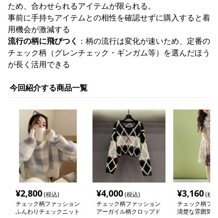
ため、合わせられるアイテムが限られる。
事前に手持ちアイテムとの相性を確認せずに購入すると着
用機会が激減する
流行の柄に飛びつく
：柄の流行は変化が速いため、定番の
チェック柄（グレンチェック・ギンガム等）を選んだほう
が長く活用できる
今回紹介する商品一覧
¥
2,800
¥
4,000
¥
3,160
(税込)
(税込)
(税込
チェック柄ファッション
チェック柄ファッション
チェック柄ファ
ふんわりチェックニット
アーガイル柄クロップド
清楚な雰囲気の