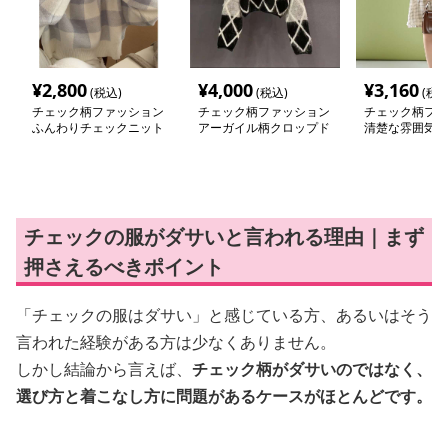
¥
2,800
¥
4,000
¥
3,160
(税込)
(税込)
(税込
チェック柄ファッション
チェック柄ファッション
チェック柄ファ
ふんわりチェックニット
アーガイル柄クロップド
清楚な雰囲気の
セーター
丈セーター
柄ワンピース
チェックの服がダサいと言われる理由｜まず
押さえるべきポイント
「チェックの服はダサい」と感じている方、あるいはそう
言われた経験がある方は少なくありません。
しかし結論から言えば、
チェック柄がダサいのではなく、
選び方と着こなし方に問題があるケースがほとんどです。