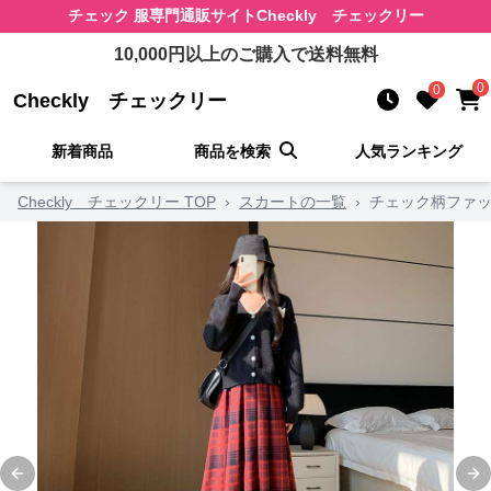
チェック 服
専門通販サイト
Checkly チェックリー
10,000
円以上のご購入で送料無料
0
0
Checkly チェックリー
新着商品
商品を検索
人気ランキング
Checkly チェックリー TOP
›
スカートの一覧
›
チェック柄ファッ
Previous slide
Ne