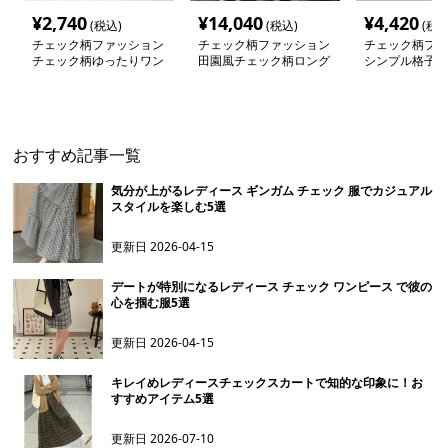
¥
2,740
¥
14,040
¥
4,420
(税込)
(税込)
(税込
チェック柄ファッション
チェック柄ファッション
チェック柄ファ
チェック柄ゆったりワン
田園風チェック柄ロング
シンプル格子柄
ピース
ワンピース
ンピース
おすすめ記事一覧
気分が上がるレディース ギンガム チェック 服でカジュアル
スタイルを楽しむ5選
更新日
2026-04-15
デートが特別になるレディース チェック ワンピース で彼の
心を掴む服5選
更新日
2026-04-15
キレイめレディースチェックスカートで知的な印象に！お
すすめアイテム5選
更新日
2026-07-10