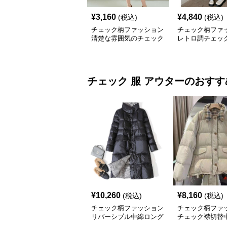
¥
3,160
¥
4,840
(税込)
(税込)
チェック柄ファッション
チェック柄ファ
清楚な雰囲気のチェック
レトロ調チェッ
柄ワンピース
シワンピース
チェック 服
アウター
のおすす
¥
10,260
¥
8,160
(税込)
(税込)
チェック柄ファッション
チェック柄ファ
リバーシブル中綿ロング
チェック襟切替
コート
ートジャケット