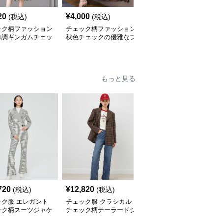
20
¥
4,000
¥
2,740
(税込)
(税込)
(税込)
ック柄ファッション
チェック柄ファッション
チェック柄ファッション
ロ調ギンガムチェッ
秋色チェックの優雅なフ
チェック柄ゆったりワン
ンピース
レアワンピース
ピース
もっと見る
720
¥
12,820
¥
12,400
(税込)
(税込)
(税込)
ック服 エレガント
チェック服 クラシカル
チェック服 格子柄ゆっ
ック柄スーツジャケ
チェック柄テーラードジ
たりテーラードアウター
ャケット