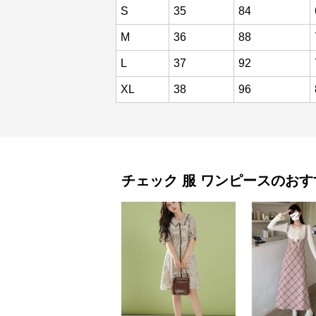
S
35
84
M
36
88
L
37
92
XL
38
96
チェック 服
ワンピース
のおす