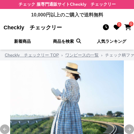
チェック 服
専門通販サイト
Checkly チェックリー
10,000
円以上のご購入で送料無料
0
0
Checkly チェックリー
新着商品
商品を検索
人気ランキング
Checkly チェックリー TOP
›
ワンピースの一覧
›
チェック柄ファ
Previous slide
Ne