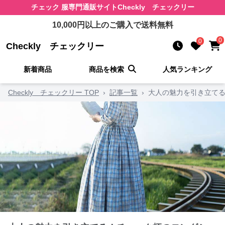
チェック 服
専門通販サイト
Checkly チェックリー
10,000
円以上のご購入で送料無料
0
0
Checkly チェックリー
新着商品
商品を検索
人気ランキング
Checkly チェックリー TOP
›
記事一覧
›
大人の魅力を引き立てる