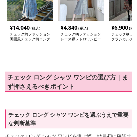
¥
14,040
¥
4,840
¥
6,900
(税込)
(税込)
(税込
チェック柄ファッション
チェック柄ファッション
チェック柄ファ
田園風チェック柄ロング
レース襟レトロワンピー
クラシカルチェ
ワンピース
ス
ツワンピース
チェック ロング シャツ ワンピの選び方｜ま
ず押さえるべきポイント
チェック ロング シャツ ワンピを選ぶうえで重要
な判断基準
チェック ロング シャツ ワンピを選ぶ際、**最初に確認す