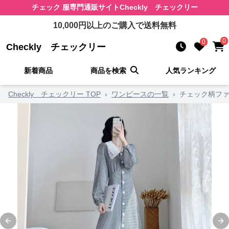
チェック 服
専門通販サイト
Checkly チェックリー
10,000
円以上のご購入で送料無料
0
0
Checkly チェックリー
新着商品
商品を検索
人気ランキング
Checkly チェックリー TOP
›
ワンピースの一覧
›
チェック柄ファ
Previous slide
Ne