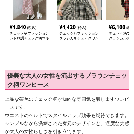
¥
4,840
¥
4,420
¥
6,100
(税込)
(税込)
(税込
チェック柄ファッション
チェック柄ファッション
チェック柄ファ
レトロ調チェック柄マキ
クラシカルチェックワン
クラシカルチェ
シワンピース
ピース
ピース
優美な大人の女性を演出するブラウンチェッ
ク柄ワンピース
上品な茶色のチェック柄が知的な雰囲気を醸し出すワンピ
ースです。
ウエストのベルトでスタイルアップ効果も期待できます。
シンプルながら洗練された襟元のデザインと、適度な丈感
が大人の女性らしさを引き立てます。