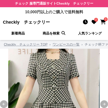
チェック 服
専門通販サイト
Checkly チェックリー
10,000
円以上のご購入で送料無料
0
0
Checkly チェックリー
新着商品
商品を検索
人気ランキング
Checkly チェックリー TOP
›
ワンピースの一覧
›
チェック柄ファ
Previous slide
Ne