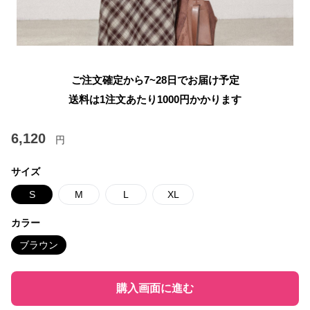
ご注文確定から7~28日でお届け予定
送料は1注文あたり
1000
円かかります
6,120
円
サイズ
S
M
L
XL
カラー
ブラウン
購入画面に進む