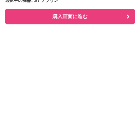
選択中の商品: S / ブラウン
選択中の商品: S / ブラウン
購入画面に進む
購入画面に進む
Checkly チェックリー
について
会社概要
利用規約