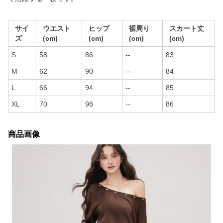
サイ
ウエスト
ヒップ
裾周り
スカート丈
ズ
(cm)
(cm)
(cm)
(cm)
S
58
86
--
83
M
62
90
--
84
L
66
94
--
85
XL
70
98
--
86
商品画像