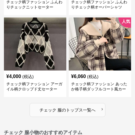
チェック柄ファッション ふんわ
チェック柄ファッション ふんわ
りチェックニットセーター
りチェック柄オーバーシャツ
人気
¥
4,000
¥
6,060
(税込)
(税込)
チェック柄ファッション アーガ
チェック柄ファッション あった
イル柄クロップド丈セーター
か格子柄ダッフルコート風カー
ディガン
›
チェック 服
の
トップス
一覧へ
チェック 服小物のおすすめアイテム