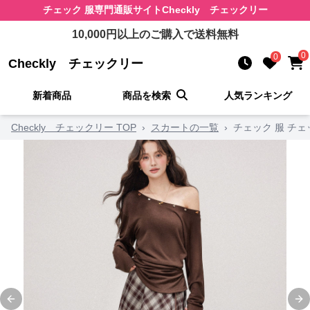
チェック 服
専門通販サイト
Checkly チェックリー
10,000
円以上のご購入で送料無料
0
0
Checkly チェックリー
新着商品
商品を検索
人気ランキング
Checkly チェックリー TOP
›
スカートの一覧
›
チェック 服 チ
Previous slide
Ne