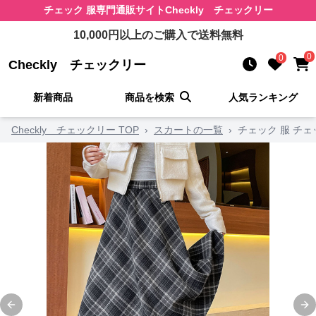
チェック 服
専門通販サイト
Checkly チェックリー
10,000
円以上のご購入で送料無料
0
0
Checkly チェックリー
新着商品
商品を検索
人気ランキング
Checkly チェックリー TOP
›
スカートの一覧
›
チェック 服 チ
Previous slide
Ne