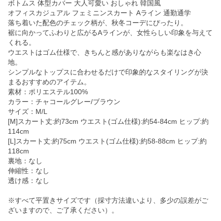
ボトムス 体型カバー 大人可愛い おしゃれ 韓国風
オフィスカジュアル フェミニンスカート Aライン 通勤通学
落ち着いた配色のチェック柄が、秋冬コーデにぴったり。
裾に向かってふわりと広がるAラインが、女性らしい印象を与えて
くれる。
ウエストはゴム仕様で、きちんと感がありながらも楽なはき心
地。
シンプルなトップスに合わせるだけで印象的なスタイリングが決
まるおすすめのアイテム。
素材：ポリエステル100%
カラー：チャコールグレー/ブラウン
サイズ：M/L
[M]スカート丈:約73cm ウエスト(ゴム仕様):約54-84cm ヒップ:約
114cm
[L]スカート丈:約75cm ウエスト(ゴム仕様):約58-88cm ヒップ:約
118cm
裏地：なし
伸縮性：なし
透け感：なし
※すべて平置きサイズです（採寸方法違いより、多少の誤差がご
ざいますので、ご了承ください）。