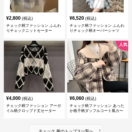
¥
2,800
¥
6,520
(税込)
(税込)
チェック柄ファッション ふんわ
チェック柄ファッション ふんわ
りチェックニットセーター
りチェック柄オーバーシャツ
人気
¥
4,000
¥
6,060
(税込)
(税込)
チェック柄ファッション アーガ
チェック柄ファッション あった
イル柄クロップド丈セーター
か格子柄ダッフルコート風カー
ディガン
›
チェック 服
の
トップス
一覧へ