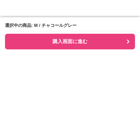
選択中の商品: M / チャコールグレー
選択中の商品: M / チャコールグレー
購入画面に進む
購入画面に進む
Checkly チェックリー
について
会社概要