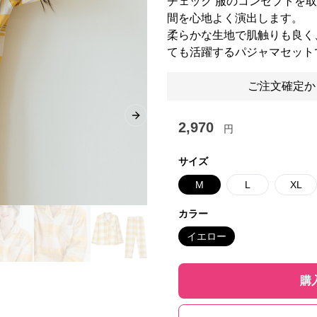
チェック 服のコンセプトを
間を心地よく演出します。
柔らかな生地で肌触りも良く
ても活躍するパジャマセット
ご注文確定か
Next slide
2,970
円
サイズ
M
L
XL
カラー
イエロー
購