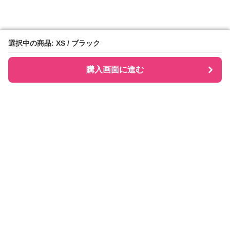
選択中の商品: XS / ブラック
選択中の商品: XS / ブラック
購入画面に進む
購入画面に進む
Checkly チェックリー
について