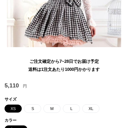
ご注文確定から7~28日でお届け予定
送料は1注文あたり
1000
円かかります
5,110
円
サイズ
XS
S
M
L
XL
カラー