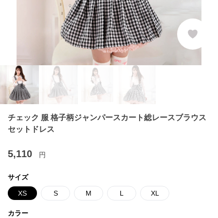
チェック 服 格子柄ジャンパースカート総レースブラウス
セットドレス
5,110
円
サイズ
XS
S
M
L
XL
カラー