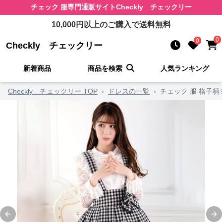
チェック 服
専門通販サイト
Checkly チェックリー
10,000
円以上のご購入で送料無料
0
0
Checkly チェックリー
新着商品
商品を検索
人気ランキング
Checkly チェックリー TOP
›
ドレスの一覧
›
チェック 服 格子
Previous slide
Ne