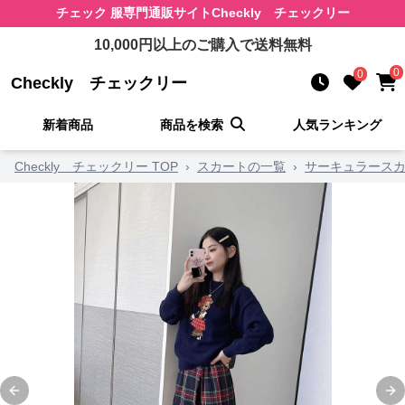
チェック 服
専門通販サイト
Checkly チェックリー
10,000
円以上のご購入で送料無料
0
0
Checkly チェックリー
新着商品
商品を検索
人気ランキング
Checkly チェックリー TOP
›
スカートの一覧
›
サーキュラース
Previous slide
Ne