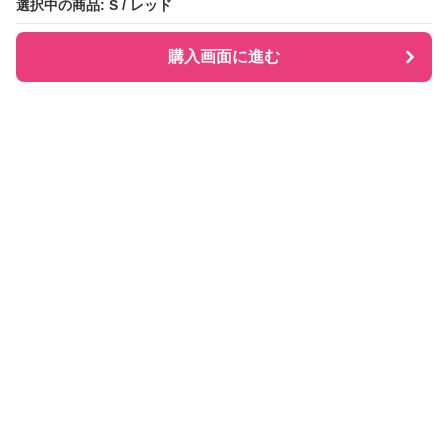
選択中の商品: S / レッド
選択中の商品: S / レッド
購入画面に進む
購入画面に進む
Checkly チェックリー
について
会社概要
利用規約