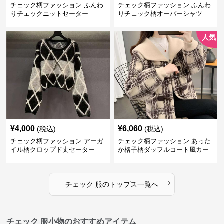
チェック柄ファッション ふんわ
チェック柄ファッション ふんわ
りチェックニットセーター
りチェック柄オーバーシャツ
人気
¥
4,000
¥
6,060
(税込)
(税込)
チェック柄ファッション アーガ
チェック柄ファッション あった
イル柄クロップド丈セーター
か格子柄ダッフルコート風カー
ディガン
›
チェック 服
の
トップス
一覧へ
チェック 服小物のおすすめアイテム