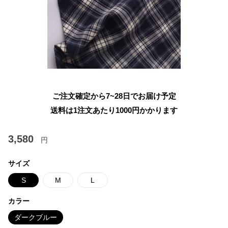
ご注文確定から7~28日でお届け予定
送料は1注文あたり
1000
円かかります
3,580
円
サイズ
S
M
L
カラー
ダークブルー