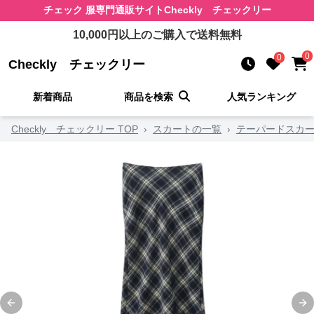
チェック 服
専門通販サイト
Checkly チェックリー
10,000
円以上のご購入で送料無料
0
0
Checkly チェックリー
新着商品
商品を検索
人気ランキング
Checkly チェックリー TOP
›
スカートの一覧
›
テーパードスカ
Previous slide
Ne