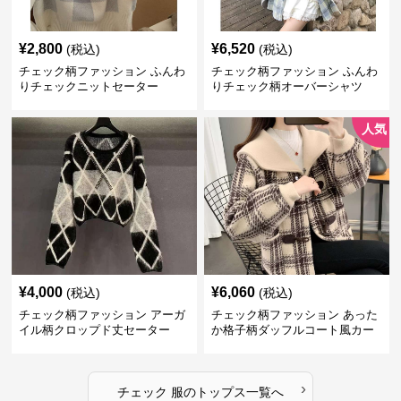
¥
2,800
¥
6,520
(税込)
(税込)
チェック柄ファッション ふんわ
チェック柄ファッション ふんわ
りチェックニットセーター
りチェック柄オーバーシャツ
人気
¥
4,000
¥
6,060
(税込)
(税込)
チェック柄ファッション アーガ
チェック柄ファッション あった
イル柄クロップド丈セーター
か格子柄ダッフルコート風カー
ディガン
›
チェック 服
の
トップス
一覧へ