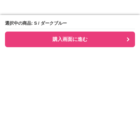
選択中の商品: S / ダークブルー
選択中の商品: S / ダークブルー
購入画面に進む
購入画面に進む
Checkly チェックリー
について
会社概要