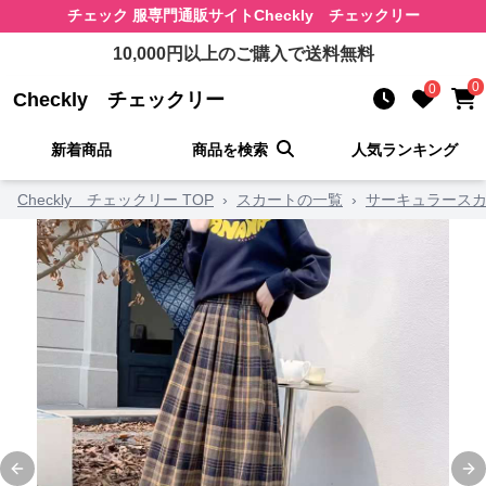
チェック 服
専門通販サイト
Checkly チェックリー
10,000
円以上のご購入で送料無料
0
0
Checkly チェックリー
新着商品
商品を検索
人気ランキング
Checkly チェックリー TOP
›
スカートの一覧
›
サーキュラース
Previous slide
Ne