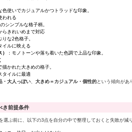
な色使いでカジュアルかつトラッドな印象。
使われる
色のシンプルな格子柄。
からきれいめまで対応
ぶりな2色格子。
タイルに映える
ス）
：モノトーンや落ち着いた色調で上品な印象。
く
で描かれた大きめの格子。
スタイルに最適
品・大人っぽい
、
大きめ＝カジュアル・個性的
という傾向があ
べき前提条件
服を選ぶ前に、以下の3点を自分の中で整理しておくと失敗が減