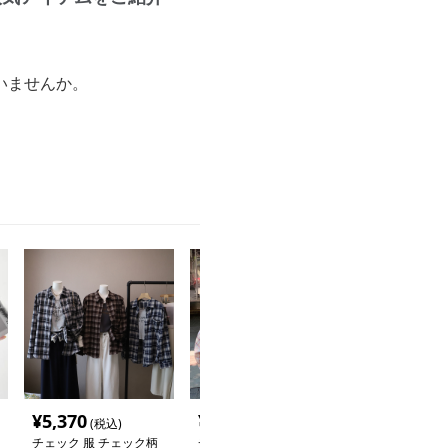
いませんか。
。
¥
5,370
¥
3,720
¥
3,390
(税込)
(税込)
(税込
チェック 服 チェック柄
チェック 服 韓国風チェ
チェック 服 秋