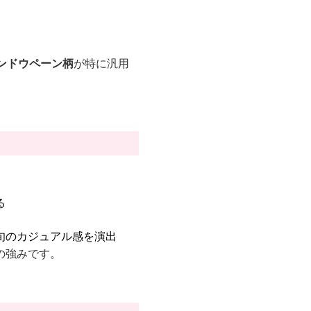
ンドウペーン柄
が特に汎用
る
旬のカジュアル感を演出
の強みです。