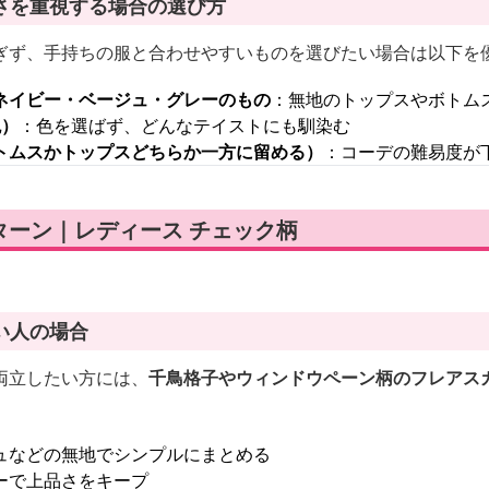
さを重視する場合の選び方
ぎず、手持ちの服と合わせやすいものを選びたい場合は以下を
ネイビー・ベージュ・グレーのもの
：無地のトップスやボトム
色）
：色を選ばず、どんなテイストにも馴染む
トムスかトップスどちらか一方に留める）
：コーデの難易度が
ターン｜レディース チェック柄
い人の場合
両立したい方には、
千鳥格子やウィンドウペーン柄のフレアス
ュなどの無地でシンプルにまとめる
ーで上品さをキープ