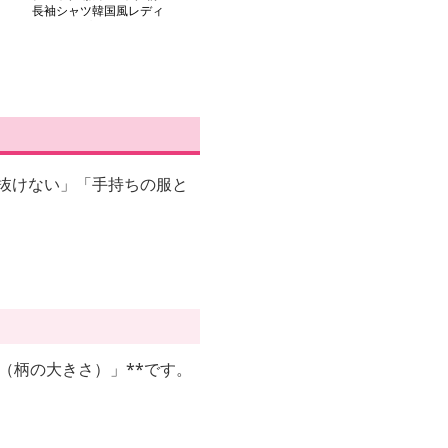
長袖シャツ韓国風レディ
ック柄長袖シャツ レデ
ィースゆったり
ーストップス
ィース カジュアル
柄長袖シャツ 
抜けない」「手持ちの服と
（柄の大きさ）」**です。