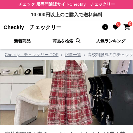
チェック 服
専門通販サイト
Checkly チェックリー
10,000
円以上のご購入で送料無料
0
0
Checkly チェックリー
新着商品
商品を検索
人気ランキング
Checkly チェックリー TOP
›
記事一覧
›
高校制服風の赤チェック