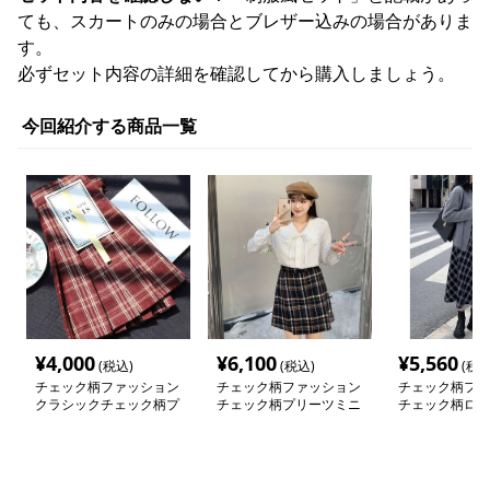
ても、スカートのみの場合とブレザー込みの場合がありま
す。
必ずセット内容の詳細を確認してから購入しましょう。
今回紹介する商品一覧
¥
4,000
¥
6,100
¥
5,560
(税込)
(税込)
(税込
チェック柄ファッション
チェック柄ファッション
チェック柄ファ
クラシックチェック柄プ
チェック柄プリーツミニ
チェック柄ロン
リーツスカート
スカート
スカート