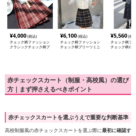
¥
4,000
¥
6,100
¥
5,560
(税込)
(税込)
(税込
チェック柄ファッション
チェック柄ファッション
チェック柄ファ
クラシックチェック柄プ
チェック柄プリーツミニ
チェック柄ロン
リーツスカート
スカート
スカート
赤チェックスカート（制服・高校風）の選び
方｜まず押さえるべきポイント
赤チェックスカートを選ぶうえで重要な判断基準
高校制服風の赤チェックスカートを選ぶ際に
最初に確認す