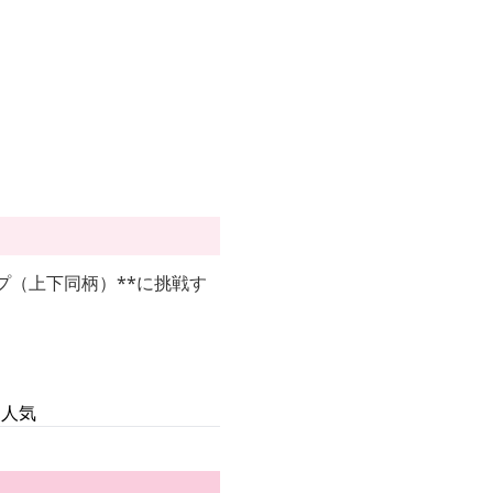
プ（上下同柄）**に挑戦す
て人気