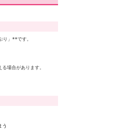
り」**です。
える場合があります。
まう