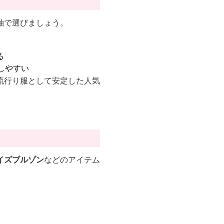
軸で選びましょう。
る
しやすい
流行り服として安定した人気
イズブルゾン
などのアイテム