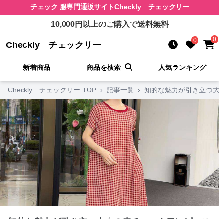
チェック 服
専門通販サイト
Checkly チェックリー
10,000
円以上のご購入で送料無料
0
0
Checkly チェックリー
新着商品
商品を検索
人気ランキング
Checkly チェックリー TOP
›
記事一覧
›
知的な魅力が引き立つ大