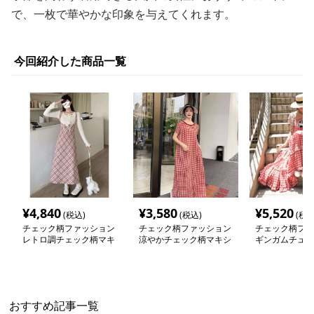
で、一枚で華やかな印象を与えてくれます。
今回紹介した商品一覧
¥
4,840
¥
3,580
¥
5,520
(税込)
(税込)
(税込
チェック柄ファッション
チェック柄ファッション
チェック柄ファ
レトロ調チェック柄マキ
涼やかチェック柄マキシ
ギンガムチュー
シワンピース
ワンピース
フリルティアー
ース
おすすめ記事一覧