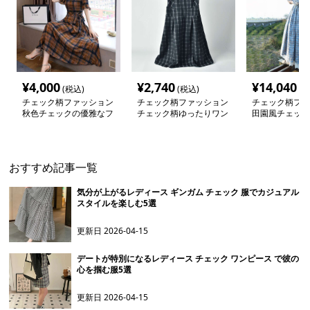
¥
4,000
¥
2,740
¥
14,040
(税込)
(税込)
(税
チェック柄ファッション
チェック柄ファッション
チェック柄ファ
秋色チェックの優雅なフ
チェック柄ゆったりワン
田園風チェック
レアワンピース
ピース
ワンピース
おすすめ記事一覧
気分が上がるレディース ギンガム チェック 服でカジュアル
スタイルを楽しむ5選
更新日
2026-04-15
デートが特別になるレディース チェック ワンピース で彼の
心を掴む服5選
更新日
2026-04-15