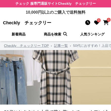
チェック 服
専門通販サイト
Checkly チェックリー
10,000
円以上のご購入で送料無料
0
0
Checkly チェックリー
新着商品
商品を検索
人気ランキング
Checkly チェックリー TOP
›
記事一覧
›
50代におすすめ！上品